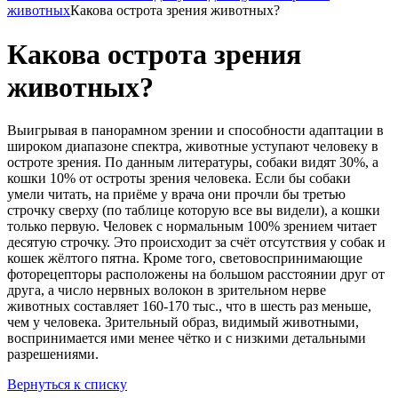
животных
Какова острота зрения животных?
Какова острота зрения
животных?
Выигрывая в панорамном зрении и способности адаптации в
широком диапазоне спектра, животные уступают человеку в
остроте зрения. По данным литературы, собаки видят 30%, а
кошки 10% от остроты зрения человека. Если бы собаки
умели читать, на приёме у врача они прочли бы третью
строчку сверху (по таблице которую все вы видели), а кошки
только первую. Человек с нормальным 100% зрением читает
десятую строчку. Это происходит за счёт отсутствия у собак и
кошек жёлтого пятна. Кроме того, световоспринимающие
фоторецепторы расположены на большом расстоянии друг от
друга, а число нервных волокон в зрительном нерве
животных составляет 160-170 тыс., что в шесть раз меньше,
чем у человека. Зрительный образ, видимый животными,
воспринимается ими менее чётко и с низкими детальными
разрешениями.
Вернуться к списку