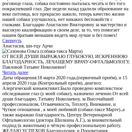
роговице глаза, собака постоянно пыталась чесать и без того
покрасневший глаз. Две недели назад удалили образование на
веке питомца, все прекрасно зажило, теперь качество жизни
нашей собаки улучшилось, нет никаких беспокойств с
глазками. Благодарю Анастасию Викторовну за мастерство и
высокую квалификацию в своем деле, за то, что помогает
нашим братьям меньшим видеть мир лучше и без помех!
Свернуть
Анастасия, ши-тцу Арчи
ОТ ВСЕЙ ДУШИ ВЫРАЖАЮ ГЛУБОКУЮ, ИСКРЕННЮЮ
БЛАГОДАРНОСТЬ, ЛЕЧАЩЕМУ ВРАЧУ-ОФТАЛЬМОЛОГУ,
Павловой Татьяне Николаевне!
Читать далее
Даты обращения:18 марта 2020 года,(первичный приём), и 15
апреля 2020 года (Контрольный приём), диагноз:
Алергический коньюктивит.Было проведено комплекстное
обследование глаз (у моей собаке), назначено лечение.От всей
души благодарю, Татьяну Николаевну, за Высочайший
профессионализм, Отзывчивость, Теплоту, Внимание, и
Чуткое отношения , к моей любимой (собаке-таксе Марте).,а
также выражаю благодарность, Центру Ветеринарной
Офтальмологии (доктора Шилкина А.Г.), за внимательный
подход (к животным) и чёткую профессиональную работу.
ЖЕЛАЮ УСПЕХОВ Благополучия, и Процветания .