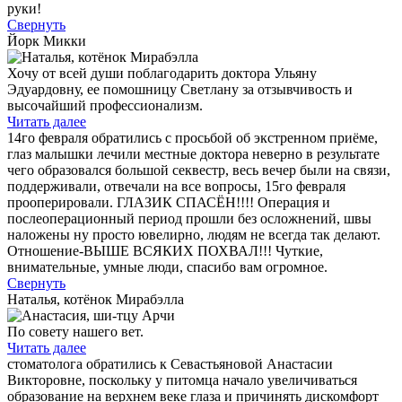
руки!
Свернуть
Йорк Микки
Хочу от всей души поблагодарить доктора Ульяну
Эдуардовну, ее помошницу Светлану за отзывчивость и
высочайший профессионализм.
Читать далее
14го февраля обратились с просьбой об экстренном приёме,
глаз малышки лечили местные доктора неверно в результате
чего образовался большой секвестр, весь вечер были на связи,
поддерживали, отвечали на все вопросы, 15го февраля
прооперировали. ГЛАЗИК СПАСЁН!!!! Операция и
послеоперационный период прошли без осложнений, швы
наложены ну просто ювелирно, людям не всегда так делают.
Отношение-ВЫШЕ ВСЯКИХ ПОХВАЛ!!! Чуткие,
внимательные, умные люди, спасибо вам огромное.
Свернуть
Наталья, котёнок Мирабэлла
По совету нашего вет.
Читать далее
стоматолога обратились к Севастьяновой Анастасии
Викторовне, поскольку у питомца начало увеличиваться
образование на верхнем веке глаза и причинять дискомфорт