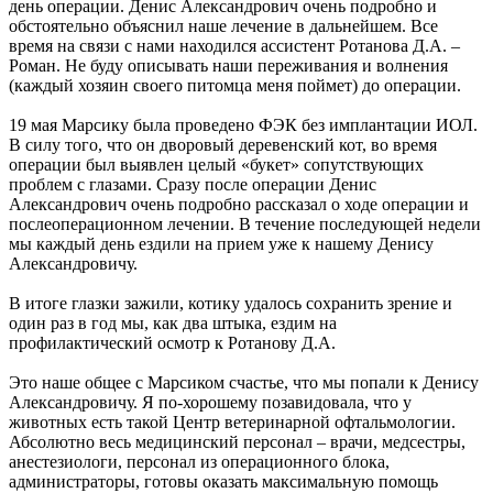
день операции. Денис Александрович очень подробно и
обстоятельно объяснил наше лечение в дальнейшем. Все
время на связи с нами находился ассистент Ротанова Д.А. –
Роман. Не буду описывать наши переживания и волнения
(каждый хозяин своего питомца меня поймет) до операции.
19 мая Марсику была проведено ФЭК без имплантации ИОЛ.
В силу того, что он дворовый деревенский кот, во время
операции был выявлен целый «букет» сопутствующих
проблем с глазами. Сразу после операции Денис
Александрович очень подробно рассказал о ходе операции и
послеоперационном лечении. В течение последующей недели
мы каждый день ездили на прием уже к нашему Денису
Александровичу.
В итоге глазки зажили, котику удалось сохранить зрение и
один раз в год мы, как два штыка, ездим на
профилактический осмотр к Ротанову Д.А.
Это наше общее с Марсиком счастье, что мы попали к Денису
Александровичу. Я по-хорошему позавидовала, что у
животных есть такой Центр ветеринарной офтальмологии.
Абсолютно весь медицинский персонал – врачи, медсестры,
анестезиологи, персонал из операционного блока,
администраторы, готовы оказать максимальную помощь