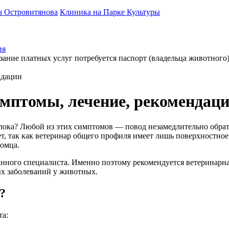
а Островитянова
Клиника на Парке Культуры
ия
зание платных услуг потребуется паспорт (владельца животного
ндации
имптомы, лечение, рекомендац
 яблока? Любой из этих симптомов — повод незамедлительно обра
т, так как ветеринар общего профиля имеет лишь поверхностное
томца.
анного специалиста. Именно поэтому рекомендуется ветеринарн
ых заболеваний у животных.
?
та: