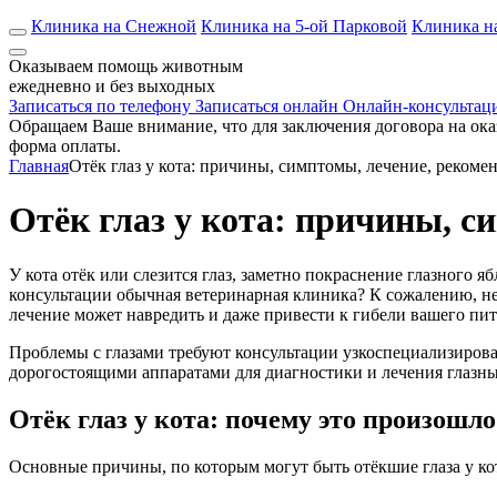
Клиника на Снежной
Клиника на 5-ой Парковой
Клиника н
Оказываем помощь животным
ежедневно и без выходных
Записаться по телефону
Записаться онлайн
Онлайн-консультац
Обращаем Ваше внимание, что для заключения договора на ока
форма оплаты.
Главная
Отёк глаз у кота: причины, симптомы, лечение, рекоме
Отёк глаз у кота: причины, с
У кота отёк или слезится глаз, заметно покраснение глазного
консультации обычная ветеринарная клиника? К сожалению, не
лечение может навредить и даже привести к гибели вашего пи
Проблемы с глазами требуют консультации узкоспециализиров
дорогостоящими аппаратами для диагностики и лечения глазн
Отёк глаз у кота: почему это произошло
Основные причины, по которым могут быть отёкшие глаза у ко