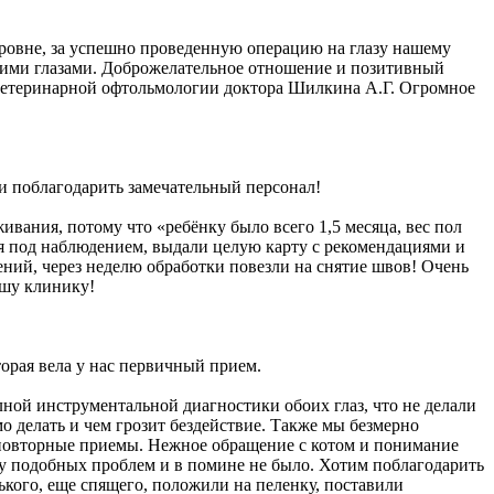
ровне, за успешно проведенную операцию на глазу нашему
рячими глазами. Доброжелательное отношение и позитивный
р ветеринарной офтольмологии доктора Шилкина А.Г. Огромное
и поблагодарить замечательный персонал!
ивания, потому что «ребёнку было всего 1,5 месяца, вес пол
лся под наблюдением, выдали целую карту с рекомендациями и
ений, через неделю обработки повезли на снятие швов! Очень
ашу клинику!
орая вела у нас первичный прием.
й инструментальной диагностики обоих глаз, что не делали
о делать и чем грозит бездействие. Также мы безмерно
повторные приемы. Нежное обращение с котом и понимание
у подобных проблем и в помине не было. Хотим поблагодарить
ького, еще спящего, положили на пеленку, поставили