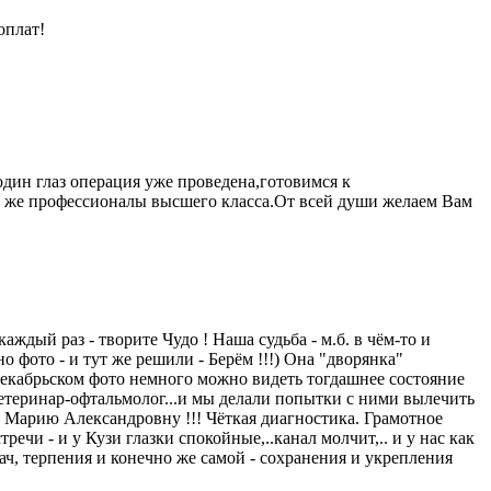
оплат!
один глаз операция уже проведена,готовимся к
у же профессионалы высшего класса.От всей души желаем Вам
каждый раз - творите Чудо ! Наша судьба - м.б. в чём-то и
но фото - и тут же решили - Берём !!!) Она "дворянка"
 декабрьском фото немного можно видеть тогдашнее состояние
етеринар-офтальмолог...и мы делали попытки с ними вылечить
 - Марию Александровну !!! Чёткая диагностика. Грамотное
речи - и у Кузи глазки спокойные,..канал молчит,.. и у нас как
, терпения и конечно же самой - сохранения и укрепления