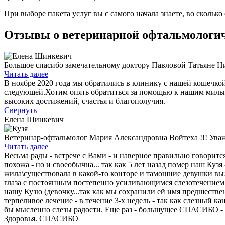
При выборе пакета услуг вы с самого начала знаете, во скольк
Отзывы о ветеринарной офтальмологи
Большое спасибо замечательному доктору Павловой Татьяне Н
Читать далее
В ноябре 2020 года мы обратились в клинику с нашей кошечкой
следующей.Хотим опять обратиться за помощью к нашим милым
высоких достижений, счастья и благополучия.
Свернуть
Елена Шинкевич
Ветеринар-офтальмолог Мария Александровна Войтеха !!! Уваж
Читать далее
Весьма рады - встрече с Вами - и наверное правильно говорится 
похожа - но и своеобычна... так как 5 лет назад помер наш Кузя
жила\существовала в какой-то конторе и тамошние девушки выл
глаза с постоянным постепенно усиливающимся слезотечением.
нашу Кузю (девочку...так как мы сохранили ей имя предшествен
терпеливое лечение - в течение 3-х недель - так как слезный ка
бы мысленно слезы радости. Еще раз - большущее СПАСИБО - и
Здоровья. СПАСИБО