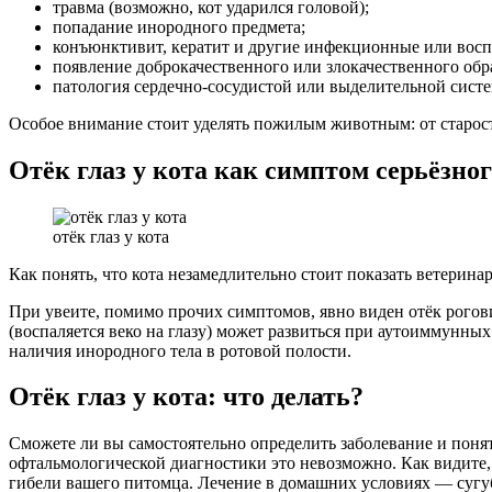
травма (возможно, кот ударился головой);
попадание инородного предмета;
конъюнктивит, кератит и другие инфекционные или восп
появление доброкачественного или злокачественного обр
патология сердечно-сосудистой или выделительной сист
Особое внимание стоит уделять пожилым животным: от старост
Отёк глаз у кота как симптом серьёзно
отёк глаз у кота
Как понять, что кота незамедлительно стоит показать ветерин
При увеите, помимо прочих симптомов, явно виден отёк роговиц
(воспаляется веко на глазу) может развиться при аутоиммунны
наличия инородного тела в ротовой полости.
Отёк глаз у кота: что делать?
Сможете ли вы самостоятельно определить заболевание и понят
офтальмологической диагностики это невозможно. Как видите, о
гибели вашего питомца. Лечение в домашних условиях — сугуб