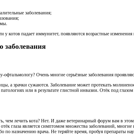
алительные заболевания;
азования;
емы.
и у котов падает иммунитет, появляются возрастные изменения 
го заболевания
ару-офтальмологу? Очень многие серьёзные заболевания проявляю
ы, а зрачки сужаются. Заболевание может протекать молниеносно
х патологиях или в результате глистной инвазии. Отёк под глазо
ь, чем лечить кота? Нет. И даже ветеринарный форум вам в это
тёк глаза является симптомом множества заболеваний, многие из
о по назначению врача. Не теряйте время, пробуя препараты на