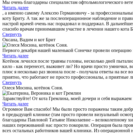
Мы очень благодарны специалистам офтольмологического вете
Читать далее
, а именно самому Алексею Германовичу - за профессиональн
коту Бриту. А так же за послеоперационное наблюдение и прав
настрой врачей очень нас порадовал и поддержал. В дальнейше
спасибо врачам принимавшим участие в лечении нашего кота Б
Свернуть
Оксана, Вадим и кот Брит
Первого декабря нашей маленькой Сонечке провели операцию п
Читать далее
Котёнок лечился после травмы головы, несколько дней пыталис
кило - как перенесет, выживет ли? Но врачи просто умнички, 
плюс я несколько раз звонила после - получала ответы на все
приятно, что работают не просто профессионалы, а приятные 
Свернуть
Олеся Мосина, котёнок Соня.
Здравствуйте! От кота Гремлина, моей дочери и себя выражае
Читать далее
Огромное Вам спасибо! Мы были просто поражены таким добры
в предыдущей клинике (там просто провели визуальный осмотр)
благодарны Павловой Татьяне Николаевне – великолепному хи
наших переживаний нас просто покорили. Операция была пров
всех остальных работников вашей клиники. Из операционной на