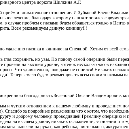
ринарного центра доркота Шилкина А.Г.
ый приём и внимательное отношение. И Зубковой Елене Владими
ильное лечение, благодаря которому наш кот остался с двумя з
м, в случае проблем с глазами будем обращаться только в Цент
рита. Всем рекомендуем данную клинику!!!
о удалению глазика в клинике на Снежной. Хотим от всей семь
ь глаз сохранить, но увы. По поводу самой операции были переж
все провели на высшем уровне, котёнок несколько часов находи
 вопросы. Что удивительно, шов даже не гноился! Никаких осложн
люди! Теперь смело будем рекомендовать всем своим знакомым в
м искреннюю благодарность Зеленовой Оксане Владимировне, кот
м и чутким отношением к нашему любимцу и проведением полно
. Спасибо за подробные разъяснения что с котом, что необходим
рургу и доброму человеку, проводившей Гремлину операцию и 
едена на высшем уровне, никаких осложнений, загноений и том
м кота вынесли на руках, как ребенка, чистенького, аккуратнен