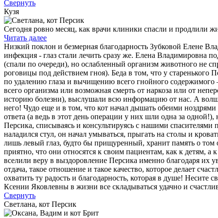
Свернуть
Кузя
Сегодня ровно месяц, как врачи клиники спасли и продлили
Читать далее
Низкий поклон и безмерная благодарность Зубковой Елене Вл
инфекция - глаз стали лечить сразу же. Елена Владимировна п
(спали по очереди), но ослабленный организм животного не сп
роговицы под действием гноя). Беда в том, что у старенького 
по удалению глаза и вычищению всего гнойного содержимого – 
всего организма или возможная смерть от наркоза или от неп
историю болезни), выслушали всю информацию от нас. А волше
него! Чудо еще и в том, что кот начал дышать обеими ноздрями
ответа (а ведь в этот день операции у них шли одна за одно
Персика, списываясь и консультируясь с нашими спасителями п
наладился стул, он начал умываться, прыгать на столы и кров
лишь левый глаз, будто бы прищуренный, хранит память о том 
приятно, что они относятся к своим пациентам, как к детям, а
вселили веру в выздоровление Персика именно благодаря их ув
отдача, такое отношение и такое качество, которое делает с
охватить ту радость и благодарность, которая в душе! Несите
Ксении Яковлевны в жизни все складываться удачно и счастлив
Свернуть
Светлана, кот Персик