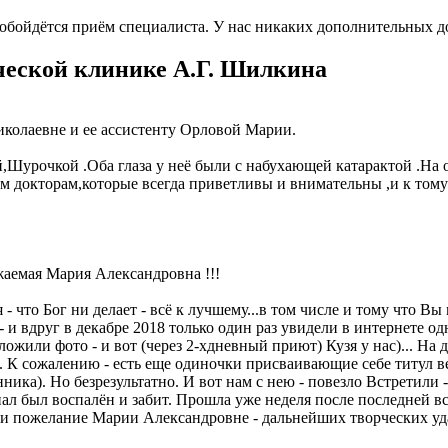
о обойдётся приём специалиста. У нас никаких дополнительных д
ческой клинике А.Г. Шилкина
иколаевне и ее ассистенту Орловой Марии.
,Шурочкой .Оба глаза у неё были с набухающей катарактой .На 
 докторам,которые всегда приветливы и внимательны ,и к том
аемая Мария Александровна !!!
- что Бог ни делает - всё к лучшему...в том числе и тому что Вы 
 - и вдруг в декабре 2018 только один раз увидели в интернете од
ожили фото - и вот (через 2-хдневный приют) Кузя у нас)... На
 К сожалению - есть еще одиночки присваивающие себе титул в
ника). Но безрезультатно. И вот нам с нею - повезло Встретили
нал был воспалён и забит. Прошла уже неделя после последней вст
 пожелание Марии Александровне - дальнейших творческих удач