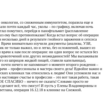
т онкологии, со сниженным иммунитетом, поразила еще и
али почти каждый час, уколы – по графику, включая ночь
глаз помутнел, перейдя в панофтальмит (расплавление
коз ему был противопоказан! Когда встал вопрос об операции
несколько дней в результате гнойного заражения и сепсиса
… Врачи внимательно изучили документы (анализы, УЗИ,
к не только выжил, но и легко, без осложнений, вышел из
 врачи к нам после операции: ни один вопрос не остался без
ких кровотечений или других неожиданностей! Мы выхаживали
 его из шприцов жидкой пищей, ставили капельницы),
ас почти ничего не напоминает о моменте второго рождения –
рачи – профессионалы и мастера своего дела! Вдвойне важно и
еческих клиниках так относились к людям! Они успокоили нас и
астоящее счастье в профессии – это вот такая работа, такая
МНОЕ СПАСИБО – ничего не сказать! Словами просто не
и сделают всё, что смогут! И пусть у Елены Владимировны и
ветлана, операция 16.12.18 в клинике на Снежной.