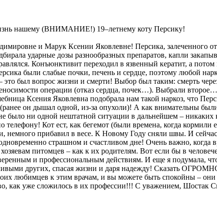
 жизнь нашему (ВНИМАНИЕ!) 19–летнему коту Персику!
адимировне и Марук Ксении Яковлевне! Персика, залеченного о
одбирала ударные дозы разнообразных препаратов, капли закапыв
равлялся. Конъюнктивит переходил в язвенный кератит, а потом 
Персика были слабые почки, печень и сердце, поэтому любой нар
это был вопрос жизни и смерти! Выбор был таким: смерть через 
ереносимости операции (отказ сердца, почек…). Выбрали второе
бница Ксения Яковлевна подобрала нам такой наркоз, что Перси
 (ранее он дышал одной, из-за опухоли)! А как внимательны были
й!), не было ни одной нештатной ситуации в дальнейшем – ника
о телефону! Кот ест, как бегемот (были времена, когда кормили
ати, немного прибавил в весе. К Новому Году сняли швы. И сейч
одновременно страшном и счастливом дне! Очень важно, когда в
 к хозяевам питомцев – как к их родителям. Вот если бы в челов
еренным и профессиональным действиям. И еще я подумала, что н
частливыми других, спасая жизни и даря надежду! Сказать ОГРО
 своих любимцев к этим врачам, и вы можете быть спокойны – он
о, как уже сложилось в их профессии!!! С уважением, Шостак С