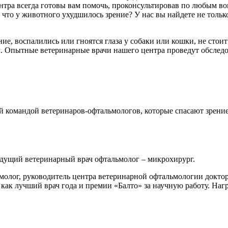
тра всегда готовы вам помочь, проконсультировав по любым воп
, что у животного ухудшилось зрение? У нас вы найдете не тол
ие, воспалились или гноятся глаза у собаки или кошки, не стои
. Опытные ветеринарные врачи нашего центра проведут обследо
 командой ветеринаров-офтальмологов, которые спасают зрение
едущий ветеринарный врач офтальмолог – микрохирург.
лог, руководитель центра ветеринарной офтальмологии доктора
как лучший врач года и премии «Балто» за научную работу. Наг