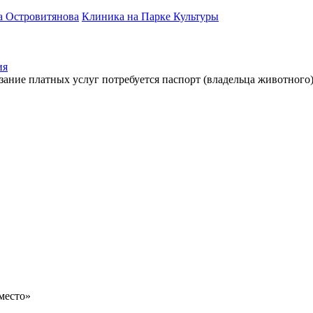
а Островитянова
Клиника на Парке Культуры
ия
зание платных услуг потребуется паспорт (владельца животного
место»