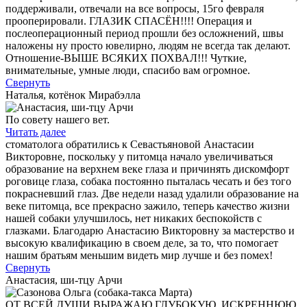
поддерживали, отвечали на все вопросы, 15го февраля
прооперировали. ГЛАЗИК СПАСЁН!!!! Операция и
послеоперационный период прошли без осложнений, швы
наложены ну просто ювелирно, людям не всегда так делают.
Отношение-ВЫШЕ ВСЯКИХ ПОХВАЛ!!! Чуткие,
внимательные, умные люди, спасибо вам огромное.
Свернуть
Наталья, котёнок Мирабэлла
По совету нашего вет.
Читать далее
стоматолога обратились к Севастьяновой Анастасии
Викторовне, поскольку у питомца начало увеличиваться
образование на верхнем веке глаза и причинять дискомфорт
роговице глаза, собака постоянно пыталась чесать и без того
покрасневший глаз. Две недели назад удалили образование на
веке питомца, все прекрасно зажило, теперь качество жизни
нашей собаки улучшилось, нет никаких беспокойств с
глазками. Благодарю Анастасию Викторовну за мастерство и
высокую квалификацию в своем деле, за то, что помогает
нашим братьям меньшим видеть мир лучше и без помех!
Свернуть
Анастасия, ши-тцу Арчи
ОТ ВСЕЙ ДУШИ ВЫРАЖАЮ ГЛУБОКУЮ, ИСКРЕННЮЮ