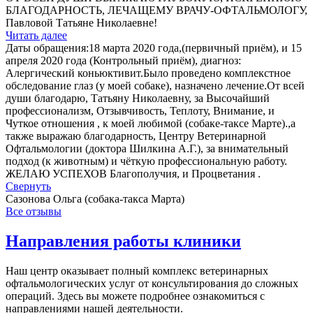
БЛАГОДАРНОСТЬ, ЛЕЧАЩЕМУ ВРАЧУ-ОФТАЛЬМОЛОГУ,
Павловой Татьяне Николаевне!
Читать далее
Даты обращения:18 марта 2020 года,(первичный приём), и 15
апреля 2020 года (Контрольный приём), диагноз:
Алергический коньюктивит.Было проведено комплекстное
обследование глаз (у моей собаке), назначено лечение.От всей
души благодарю, Татьяну Николаевну, за Высочайший
профессионализм, Отзывчивость, Теплоту, Внимание, и
Чуткое отношения , к моей любимой (собаке-таксе Марте).,а
также выражаю благодарность, Центру Ветеринарной
Офтальмологии (доктора Шилкина А.Г.), за внимательный
подход (к животным) и чёткую профессиональную работу.
ЖЕЛАЮ УСПЕХОВ Благополучия, и Процветания .
Свернуть
Сазонова Ольга (собака-такса Марта)
Все отзывы
Направления работы клиники
Наш центр оказывает полный комплекс ветеринарных
офтальмологических услуг от консультирования до сложных
операций. Здесь вы можете подробнее ознакомиться с
направлениями нашей деятельности.