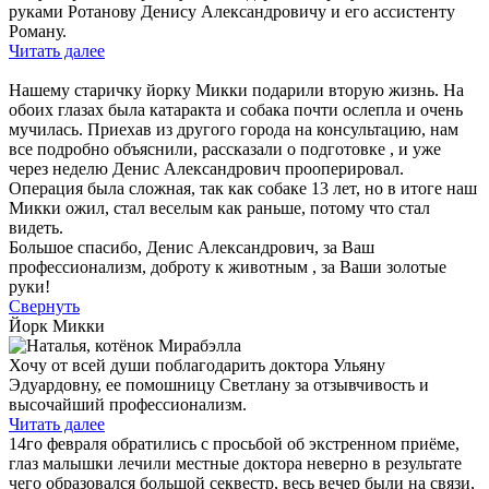
руками Ротанову Денису Александровичу и его ассистенту
Роману.
Читать далее
Нашему старичку йорку Микки подарили вторую жизнь. На
обоих глазах была катаракта и собака почти ослепла и очень
мучилась. Приехав из другого города на консультацию, нам
все подробно объяснили, рассказали о подготовке , и уже
через неделю Денис Александрович прооперировал.
Операция была сложная, так как собаке 13 лет, но в итоге наш
Микки ожил, стал веселым как раньше, потому что стал
видеть.
Большое спасибо, Денис Александрович, за Ваш
профессионализм, доброту к животным , за Ваши золотые
руки!
Свернуть
Йорк Микки
Хочу от всей души поблагодарить доктора Ульяну
Эдуардовну, ее помошницу Светлану за отзывчивость и
высочайший профессионализм.
Читать далее
14го февраля обратились с просьбой об экстренном приёме,
глаз малышки лечили местные доктора неверно в результате
чего образовался большой секвестр, весь вечер были на связи,