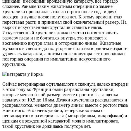
щенками, имеющими врожденную катаракту, все гораздо
сложнее. Раньше таким животным операция по замене
хрусталика проводилась только строго после года и двух
месяцев, а лучше после полутора лет. К этому времени глаз
переставал расти и принимал свой окончательный размер. На
вырост искусственный хрусталик ставить нельзя.
Искусственный хрусталик должен четко соответствовать
размеру глаза и не болтаться внутри, это приведет к
воспалению внутри глаза и отторжению линзы. Животные
мучались в слепоте до полутора лет или им в раннем возрасте
удалялась катаракта, а потом после полутора лет проводилась
повторная операция по имплантации искусственного
хрусталика.
Сейчас ветеринарная офтальмология скакнула далеко вперед и
в этом году во Франции были разработаны хрусталики,
которые меняют свой размер вместе с ростом глаза щенка
варьируя от 10,5 до 16 мм. Дужки хрусталика раскрываются и
расправляются, меняется диаметр линзы вместе с ростом глаза
животного. Это очень удобно, теперь животным с
нестандартным размером глаза ( микрофтальм, микрофакия) и
щенкам с врожденной катарактой можно имплантировать
такой хрусталик не дожидаясь полутора лет.