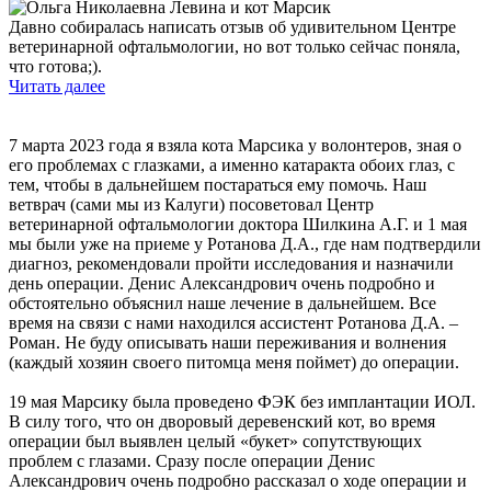
Давно собиралась написать отзыв об удивительном Центре
ветеринарной офтальмологии, но вот только сейчас поняла,
что готова;).
Читать далее
7 марта 2023 года я взяла кота Марсика у волонтеров, зная о
его проблемах с глазками, а именно катаракта обоих глаз, с
тем, чтобы в дальнейшем постараться ему помочь. Наш
ветврач (сами мы из Калуги) посоветовал Центр
ветеринарной офтальмологии доктора Шилкина А.Г. и 1 мая
мы были уже на приеме у Ротанова Д.А., где нам подтвердили
диагноз, рекомендовали пройти исследования и назначили
день операции. Денис Александрович очень подробно и
обстоятельно объяснил наше лечение в дальнейшем. Все
время на связи с нами находился ассистент Ротанова Д.А. –
Роман. Не буду описывать наши переживания и волнения
(каждый хозяин своего питомца меня поймет) до операции.
19 мая Марсику была проведено ФЭК без имплантации ИОЛ.
В силу того, что он дворовый деревенский кот, во время
операции был выявлен целый «букет» сопутствующих
проблем с глазами. Сразу после операции Денис
Александрович очень подробно рассказал о ходе операции и